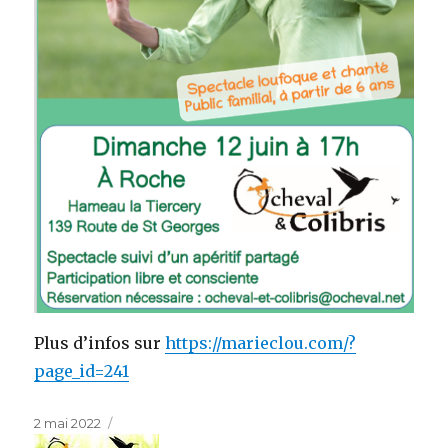
Plus d’infos sur
https://marieclou.com/?
page_id=241
Publié
2 mai 2022
le