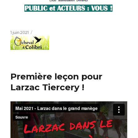
Publié
1 juin 2021
le
Première leçon pour
Larzac Tiercery !