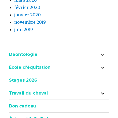
février 2020
janvier 2020
novembre 2019
juin 2019
ouvrir
Déontologie
le
sous-
menu
ouvrir
École d’équitation
le
sous-
menu
Stages 2026
ouvrir
Travail du cheval
le
sous-
menu
Bon cadeau
ouvrir