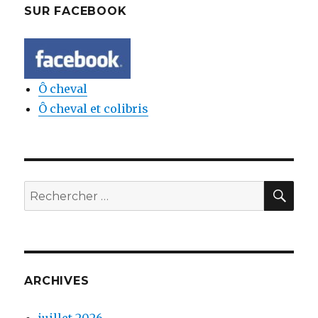
SUR FACEBOOK
Ô cheval
Ô cheval et colibris
REC
Rechercher:
ARCHIVES
juillet 2026