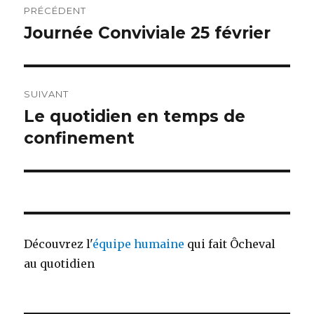
PRÉCÉDENT
de
Journée Conviviale 25 février
Article
précédent :
l’article
SUIVANT
Le quotidien en temps de
Article
suivant :
confinement
Découvrez l'
équipe humaine
qui fait Ôcheval
au quotidien