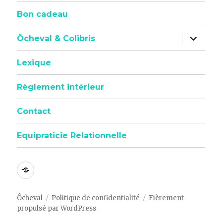
sous-
menu
Bon cadeau
ouvrir
Ôcheval & Colibris
le
sous-
menu
Lexique
Règlement intérieur
Contact
Equipraticie Relationnelle
Politique
de
confidentialité
Ôcheval
Politique de confidentialité
Fièrement
propulsé par WordPress