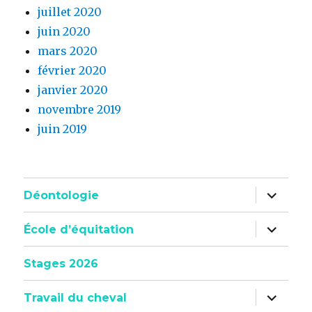
juillet 2020
juin 2020
mars 2020
février 2020
janvier 2020
novembre 2019
juin 2019
ouvrir
Déontologie
le
sous-
menu
ouvrir
École d’équitation
le
sous-
menu
Stages 2026
ouvrir
Travail du cheval
le