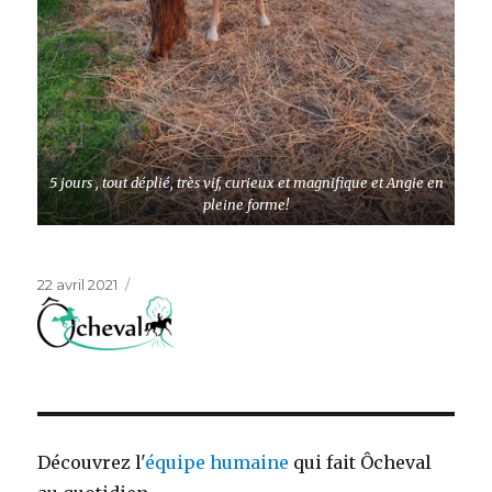
5 jours , tout déplié, très vif, curieux et magnifique et Angie en
pleine forme!
Publié
22 avril 2021
le
Découvrez l'
équipe humaine
qui fait Ôcheval