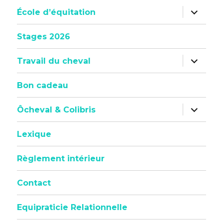
sous-
menu
ouvrir
École d’équitation
le
sous-
menu
Stages 2026
ouvrir
Travail du cheval
le
sous-
menu
Bon cadeau
ouvrir
Ôcheval & Colibris
le
sous-
menu
Lexique
Règlement intérieur
Contact
Equipraticie Relationnelle