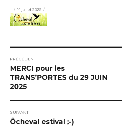
Publié
14 juillet 2025
le
Navigation
PRÉCÉDENT
de
MERCI pour les
Article
précédent :
TRANS’PORTES du 29 JUIN
l’article
2025
SUIVANT
Ôcheval estival ;-)
Article
suivant :