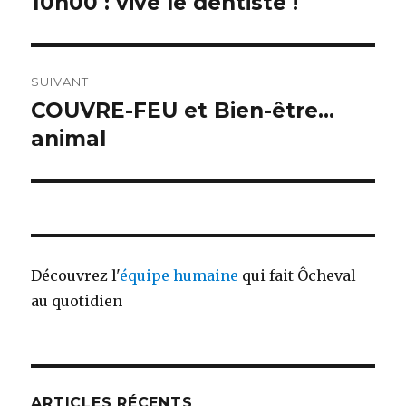
10h00 : vive le dentiste !
l’article
SUIVANT
COUVRE-FEU et Bien-être…
Article
suivant :
animal
Découvrez l'
équipe humaine
qui fait Ôcheval
au quotidien
ARTICLES RÉCENTS