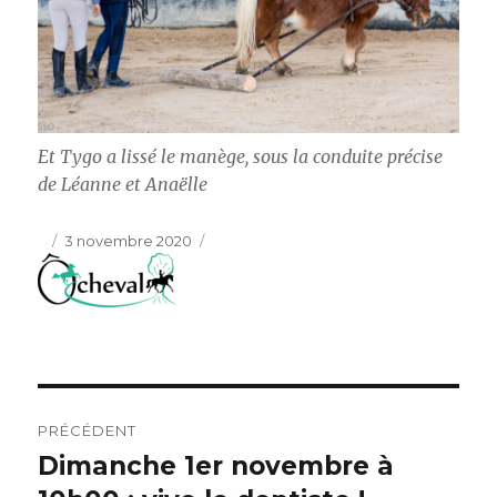
Et Tygo a lissé le manège, sous la conduite précise
de Léanne et Anaëlle
Publié
3 novembre 2020
le
Navigation
PRÉCÉDENT
de
Dimanche 1er novembre à
Article
précédent :