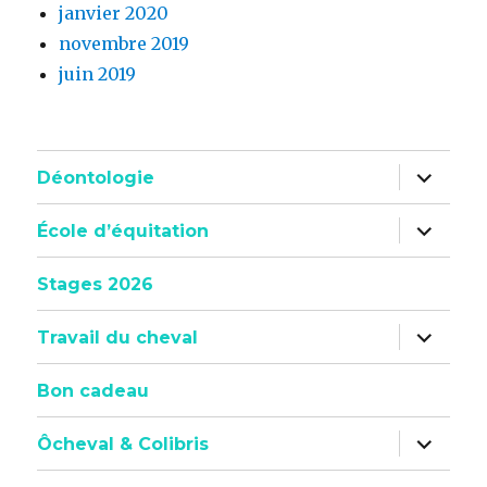
janvier 2020
novembre 2019
juin 2019
ouvrir
Déontologie
le
sous-
menu
ouvrir
École d’équitation
le
sous-
menu
Stages 2026
ouvrir
Travail du cheval
le
sous-
menu
Bon cadeau
ouvrir
Ôcheval & Colibris
le
sous-