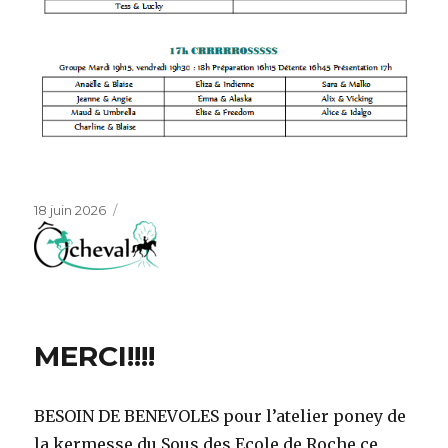
Publié
18 juin 2026
le
MERCI!!!!
BESOIN DE BENEVOLES pour l’atelier poney de
la kermesse du Sous des Ecole de Roche ce