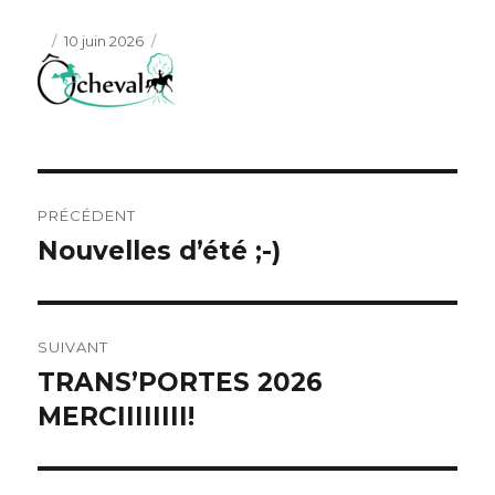
Publié
10 juin 2026
le
Navigation
PRÉCÉDENT
de
Nouvelles d’été ;-)
Article
précédent :
l’article
SUIVANT
TRANS’PORTES 2026
Article
suivant :
MERCIIIIIIII!