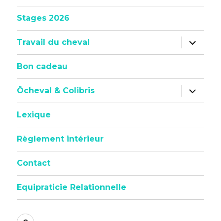
sous-
menu
Stages 2026
ouvrir
Travail du cheval
le
sous-
menu
Bon cadeau
ouvrir
Ôcheval & Colibris
le
sous-
menu
Lexique
Règlement intérieur
Contact
Equipraticie Relationnelle
Politique