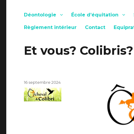
Déontologie
École d’équitation
Règlement intérieur
Contact
Equipra
Et vous? Colibris?
Publié
16 septembre 2024
le