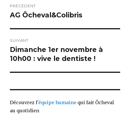
Navigation
PRÉCÉDENT
de
AG Ôcheval&Colibris
Article
précédent :
l’article
SUIVANT
Dimanche 1er novembre à
Article
suivant :
10h00 : vive le dentiste !
Découvrez l'
équipe humaine
qui fait Ôcheval
au quotidien