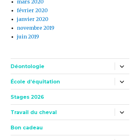
mars 2020
février 2020
janvier 2020
novembre 2019
juin 2019
ouvrir
Déontologie
le
sous-
menu
ouvrir
École d’équitation
le
sous-
menu
Stages 2026
ouvrir
Travail du cheval
le
sous-
menu
Bon cadeau